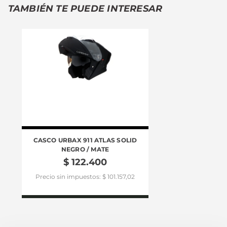
TAMBIÉN TE PUEDE INTERESAR
CAMPERA 
CASCO URBAX 911 ATLAS SOLID
NEGRO / MATE
Precio sin
$
122
.
400
Precio sin impuestos: $ 101.157,02