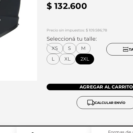
$
132
.
600
Precio sin impuestos: $ 109.586,78
Seleccioná tu talle:
XS
S
M
T
L
XL
2XL
AGREGAR AL CARRIT
CALCULAR ENVÍO
Formas de