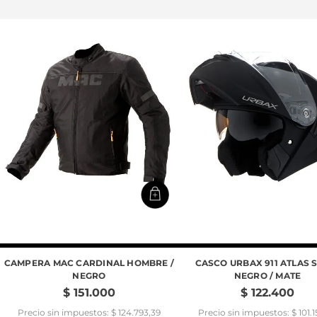
CAMPERA MAC CARDINAL HOMBRE /
CASCO URBAX 911 ATLAS 
NEGRO
NEGRO / MATE
$
151
.
000
$
122
.
400
Precio sin impuestos: $ 124.793,39
Precio sin impuestos: $ 101.1