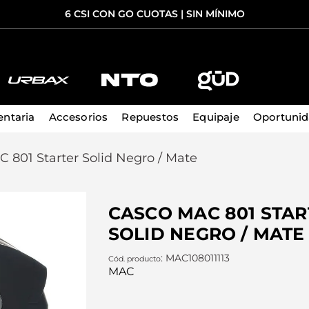
6 CSI CON GO CUOTAS | SIN MÍNIMO
TÉRMINOS MÁS BUSCADOS
1
.
casco
ntaria
Accesorios
Repuestos
Equipaje
Oportuni
2
.
casco ls2
 801 Starter Solid Negro / Mate
3
.
guantes
4
.
campera
CASCO MAC 801 STAR
5
.
cosmos
SOLID NEGRO / MATE
:
MAC108011113
MAC