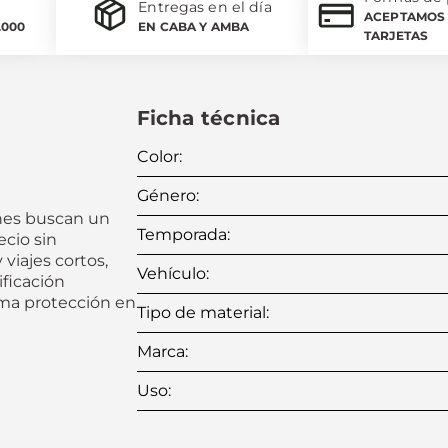
Entregas en el día
ACEPTAMOS 
.000
EN CABA Y AMBA
TARJETAS
Ficha técnica
Color
:
Género
:
enes buscan un
Temporada
:
ecio sin
 viajes cortos,
Vehículo
:
ificación
ima protección en
Tipo de material
:
Marca
:
Uso
: