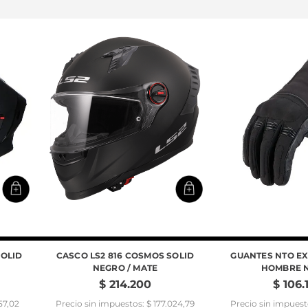
SOLID
CASCO LS2 816 COSMOS SOLID
GUANTES NTO E
NEGRO / MATE
HOMBRE 
$
214
.
200
$
106
.
57,02
Precio sin impuestos: $ 177.024,79
Precio sin impuest