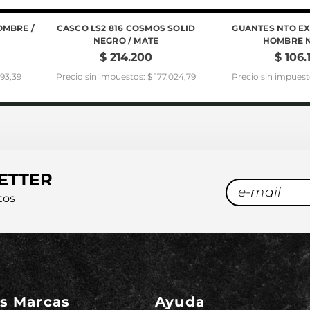
OMBRE /
CASCO LS2 816 COSMOS SOLID
GUANTES NTO E
NEGRO / MATE
HOMBRE 
$
214
.
200
$
106
.
793,39
Precio sin impuestos: $ 177.024,79
Precio sin impuest
ETTER
tos
s Marcas
Ayuda