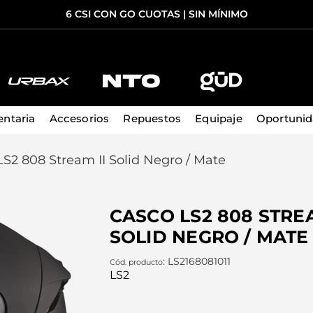
6 CSI CON GO CUOTAS | SIN MÍNIMO
TÉRMINOS MÁS BUSCADOS
1
.
casco
ntaria
Accesorios
Repuestos
Equipaje
Oportuni
2
.
guantes
S2 808 Stream II Solid Negro / Mate
3
.
casco ls2
4
.
cosmos
CASCO LS2 808 STREA
5
.
campera
SOLID NEGRO / MATE
:
LS2168081011
LS2