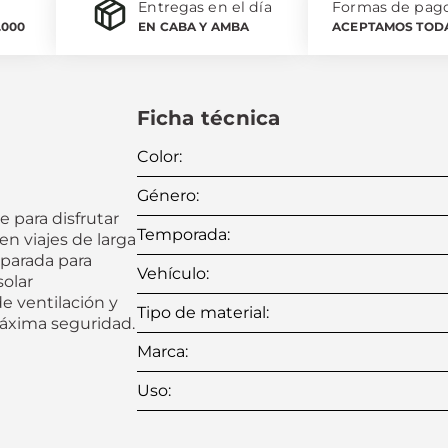
Entregas en el día
Formas de pag
.000
EN CABA Y AMBA
ACEPTAMOS TODA
Ficha técnica
Color
:
Género
:
e para disfrutar
Temporada
:
en viajes de larga
eparada para
Vehículo
:
solar
e ventilación y
Tipo de material
:
áxima seguridad.
Marca
:
Uso
: