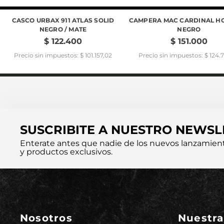
CASCO URBAX 911 ATLAS SOLID
CAMPERA MAC CARDINAL H
NEGRO / MATE
NEGRO
$
122
.
400
$
151
.
000
Precio sin impuestos: $ 101.157,02
Precio sin impuestos: $ 124.
SUSCRIBITE A NUESTRO NEWSL
Enterate antes que nadie de los nuevos lanzamien
y productos exclusivos.
Nosotros
Nuestra